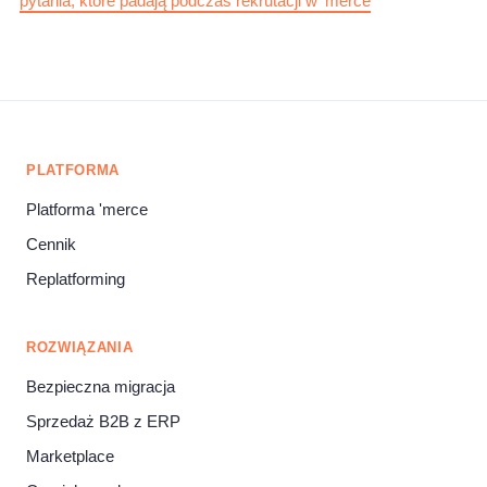
pytania, które padają podczas rekrutacji w 'merce
PLATFORMA
Platforma 'merce
Cennik
Replatforming
ROZWIĄZANIA
Bezpieczna migracja
Sprzedaż B2B z ERP
Marketplace