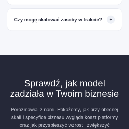
Model procentowy karze wzrost i uzależnia koszty IT
od marży produktów. W 'merce koszt nie zależy od
+
Czy mogę skalować zasoby w trakcie?
wartości koszyka, a przy wzroście wolumenu stawka
spada automatycznie.
Tak. Dodanie storefrontów, workerów i storage jest
możliwe w dowolnym momencie bez przerwy w
działaniu.
Sprawdź, jak model
zadziała w Twoim biznesie
Porozmawiaj z nami. Pokażemy, jak przy obecnej
skali i specyfice biznesu wygląda koszt platformy
oraz jak przyspieszyć wzrost i zwiększyć