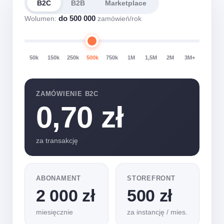
B2C
B2B
Marketplace
do 500 000
Wolumen:
zamówień/rok
50k
150k
250k
500k
750k
1M
1,5M
2M
3M+
ZAMÓWIENIE
B2C
0,70 zł
za transakcję
ABONAMENT
STOREFRONT
2 000 zł
500 zł
miesięcznie
za instancję / mies.