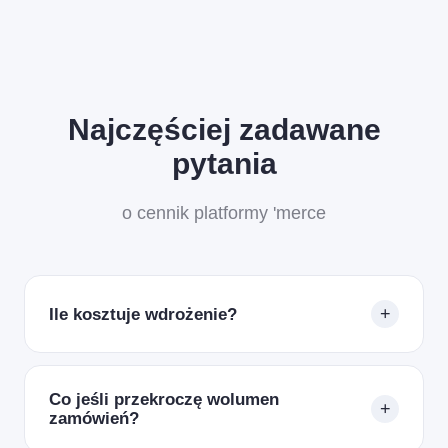
Najczęściej zadawane
pytania
o cennik platformy 'merce
+
Ile kosztuje wdrożenie?
Wdrożenie wyceniamy indywidualnie na podstawie
zakresu. Cennik dotyczy abonamentu za platformę
Co jeśli przekroczę wolumen
+
po uruchomieniu: hosting, utrzymanie, SLA i support
zamówień?
w jednej opłacie.