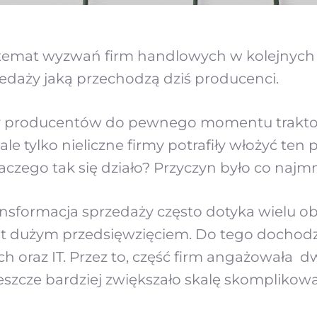
emat wyzwań firm handlowych w kolejnych 
zedaży jaką przechodzą dziś producenci.
y producentów do pewnego momentu traktow
ale tylko nieliczne firmy potrafiły włożyć te
aczego tak się działo? Przyczyn było co najmn
nsformacja sprzedaży często dotyka wielu ob
 jest dużym przedsięwzięciem. Do tego dochod
h oraz IT. Przez to, część firm angażowała 
 jeszcze bardziej zwiększało skalę skomplikow