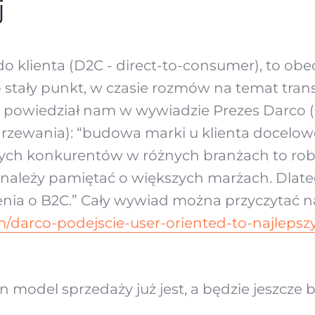
j
 klienta (D2C - direct-to-consumer), to obe
o stały punkt, w czasie rozmów na temat tran
 powiedział nam w wywiadzie Prezes Darco (
grzewania): “budowa marki u klienta docelo
ych konkurentów w różnych branżach to robi 
o należy pamiętać o większych marżach. Dlat
enia o B2C.” Cały wywiad można przyczytać 
om/darco-podejscie-user-oriented-to-najlepsz
 model sprzedaży już jest, a będzie jeszcze b