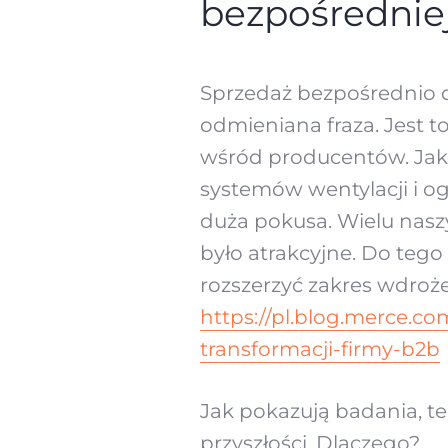
bezpośrednie
Sprzedaż bezpośrednio do
odmieniana fraza. Jest t
wśród producentów. Jak
systemów wentylacji i o
duża pokusa. Wielu nasz
było atrakcyjne. Do teg
rozszerzyć zakres wdroż
https://pl.blog.merce.c
transformacji-firmy-b2b
Jak pokazują badania, ten
przyszłości. Dlaczego?