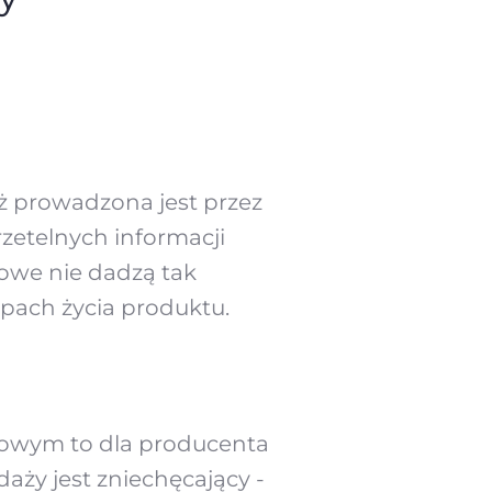
aż prowadzona jest przez
zetelnych informacji
owe nie dadzą tak
apach życia produktu.
owym to dla producenta
aży jest zniechęcający -