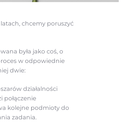
latach, chcemy poruszyć
ana była jako coś, o
n proces w odpowiednie
iej dwie:
szarów działalności
zi połączenie
dwa kolejne podmioty do
ania zadania.