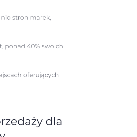
io stron marek,
at, ponad 40% swoich
jscach oferujących
przedaży dla
y