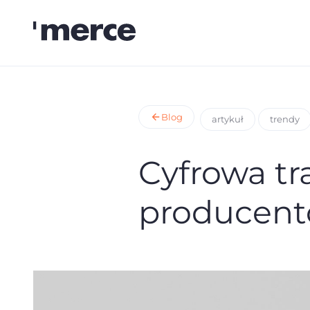
Blog
artykuł
trendy
Cyfrowa tr
producen