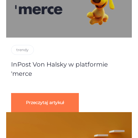
trendy
InPost Von Halsky w platformie
'merce
Przeczytaj artykuł