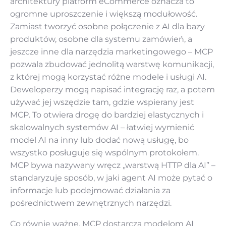
architektury platform eCommerce oznacza to
ogromne uproszczenie i większą modułowość.
Zamiast tworzyć osobne połączenie z AI dla bazy
produktów, osobne dla systemu zamówień, a
jeszcze inne dla narzędzia marketingowego – MCP
pozwala zbudować jednolitą warstwę komunikacji,
z której mogą korzystać różne modele i usługi AI.
Deweloperzy mogą napisać integrację raz, a potem
używać jej wszędzie tam, gdzie wspierany jest
MCP. To otwiera drogę do bardziej elastycznych i
skalowalnych systemów AI – łatwiej wymienić
model AI na inny lub dodać nową usługę, bo
wszystko posługuje się wspólnym protokołem.
MCP bywa nazywany wręcz „warstwą HTTP dla AI” –
standaryzuje sposób, w jaki agent AI może pytać o
informacje lub podejmować działania za
pośrednictwem zewnętrznych narzędzi.
Co równie ważne, MCP dostarcza modelom AI