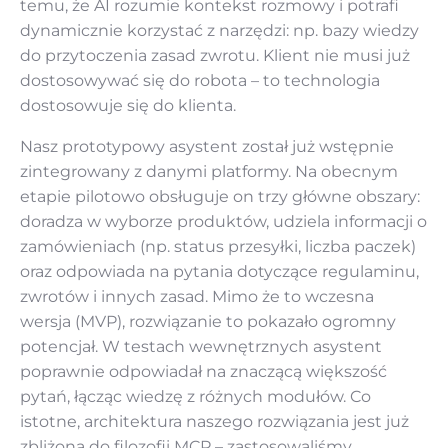
temu, że AI rozumie kontekst rozmowy i potrafi
dynamicznie korzystać z narzędzi: np. bazy wiedzy
do przytoczenia zasad zwrotu. Klient nie musi już
dostosowywać się do robota – to technologia
dostosowuje się do klienta.
Nasz prototypowy asystent został już wstępnie
zintegrowany z danymi platformy. Na obecnym
etapie pilotowo obsługuje on trzy główne obszary:
doradza w wyborze produktów, udziela informacji o
zamówieniach (np. status przesyłki, liczba paczek)
oraz odpowiada na pytania dotyczące regulaminu,
zwrotów i innych zasad. Mimo że to wczesna
wersja (MVP), rozwiązanie to pokazało ogromny
potencjał. W testach wewnętrznych asystent
poprawnie odpowiadał na znaczącą większość
pytań, łącząc wiedzę z różnych modułów. Co
istotne, architektura naszego rozwiązania jest już
zbliżona do filozofii MCP – zastosowaliśmy