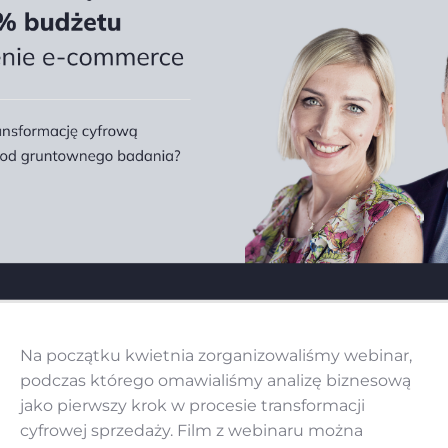
Na początku kwietnia zorganizowaliśmy webinar,
podczas którego omawialiśmy analizę biznesową
jako pierwszy krok w procesie transformacji
cyfrowej sprzedaży. Film z webinaru można