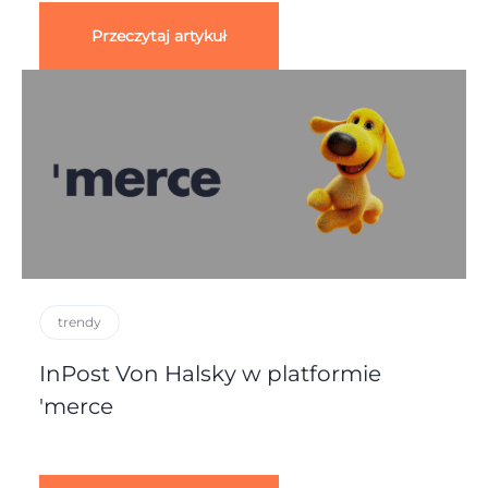
Przeczytaj artykuł
trendy
InPost Von Halsky w platformie
'merce