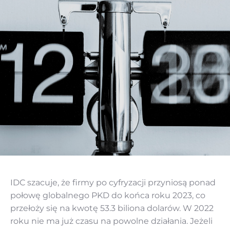
IDC szacuje, że firmy po cyfryzacji przyniosą ponad
połowę globalnego PKD do końca roku 2023, co
przełoży się na kwotę 53.3 biliona dolarów. W 2022
roku nie ma już czasu na powolne działania. Jeżeli