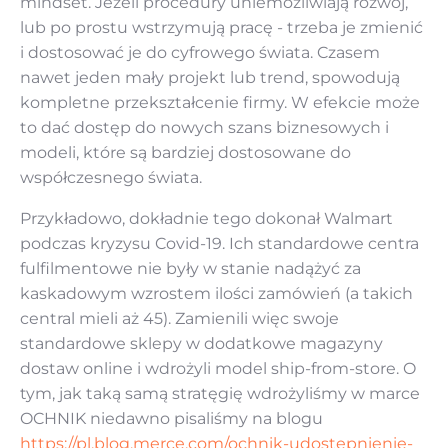
mindset. Jeżeli procedury uniemożliwiają rozwój,
lub po prostu wstrzymują pracę - trzeba je zmienić
i dostosować je do cyfrowego świata. Czasem
nawet jeden mały projekt lub trend, spowodują
kompletne przekształcenie firmy. W efekcie może
to dać dostęp do nowych szans biznesowych i
modeli, które są bardziej dostosowane do
współczesnego świata.
Przykładowo, dokładnie tego dokonał Walmart
podczas kryzysu Covid-19. Ich standardowe centra
fulfilmentowe nie były w stanie nadążyć za
kaskadowym wzrostem ilości zamówień (a takich
central mieli aż 45). Zamienili więc swoje
standardowe sklepy w dodatkowe magazyny
dostaw online i wdrożyli model ship-from-store. O
tym, jak taką samą stratęgię wdrożyliśmy w marce
OCHNIK niedawno pisaliśmy na blogu
https://pl.blog.merce.com/ochnik-udostepnienie-