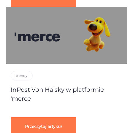
trendy
InPost Von Halsky w platformie
'merce
Przeczytaj artykuł