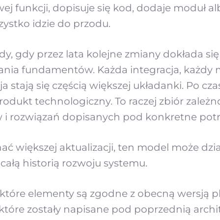
ej funkcji, dopisuje się kod, dodaje moduł al
ystko idzie do przodu.
y, gdy przez lata kolejne zmiany dokłada si
nia fundamentów. Każda integracja, każdy 
stają się częścią większej układanki. Po czasi
odukt technologiczny. To raczej zbiór zależnoś
i rozwiązań dopisanych pod konkretne potr
ć większej aktualizacji, ten model może dzia
całą historią rozwoju systemu.
które elementy są zgodne z obecną wersją pl
óre zostały napisane pod poprzednią archit