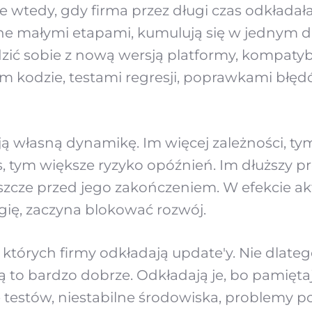
e wtedy, gdy firma przez długi czas odkładała
e małymi etapami, kumulują się w jednym d
zić sobie z nową wersją platformy, kompaty
kodzie, testami regresji, poprawkami błęd
ją własną dynamikę. Im więcej zależności, t
s, tym większe ryzyko opóźnień. Im dłuższy pr
eszcze przed jego zakończeniem. W efekcie akt
ię, zaczyna blokować rozwój.
których firmy odkładają update'y. Nie dlatego
ą to bardzo dobrze. Odkładają je, bo pamięt
testów, niestabilne środowiska, problemy po