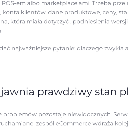
, POS-em albo marketplace'ami. Trzeba prze
, konta klientów, dane produktowe, ceny, s
a, która miała dotyczyć „podniesienia wersj
.
dać najważniejsze pytanie: dlaczego zwykła akt
ujawnia prawdziwy stan p
e problemów pozostaje niewidocznych. Serwi
ruchamiane, zespół eCommerce wdraża kolejn