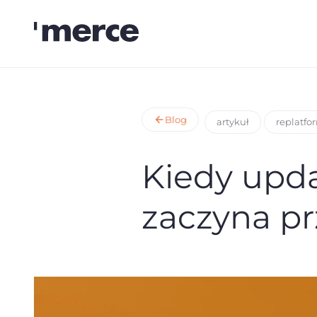
Blog
artykuł
replatfo
Kiedy upd
zaczyna p