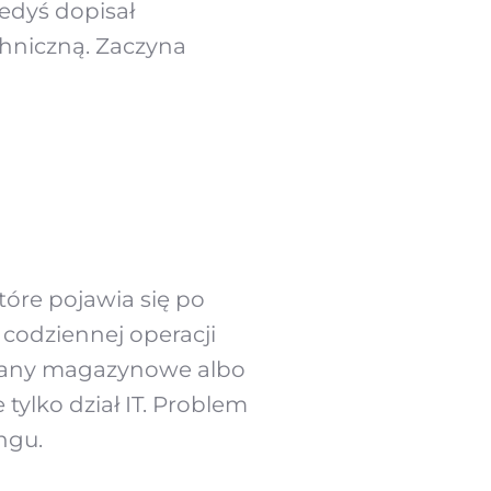
kiedyś dopisał
chniczną. Zaczyna
które pojawia się po
codziennej operacji
ę stany magazynowe albo
ylko dział IT. Problem
ngu.