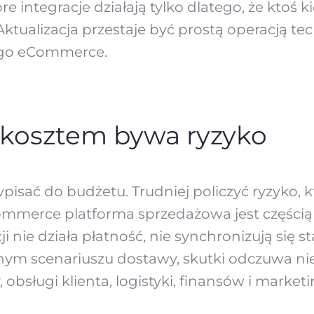
óre integracje działają tylko dlatego, że ktoś 
ktualizacja przestaje być prostą operacją te
ego eCommerce.
kosztem bywa ryzyko
wpisać do budżetu. Trudniej policzyć ryzyko, 
merce platforma sprzedażowa jest częścią 
acji nie działa płatność, nie synchronizują si
ym scenariuszu dostawy, skutki odczuwa nie t
obsługi klienta, logistyki, finansów i marketi