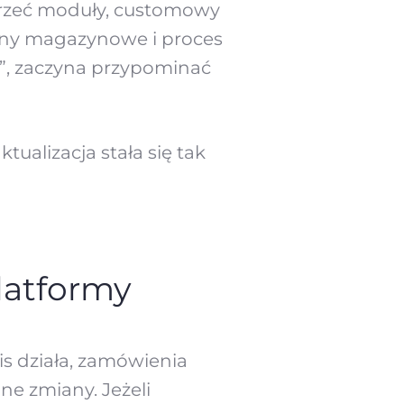
jrzeć moduły, customowy
tany magazynowe i proces
i”, zaczyna przypominać
ualizacja stała się tak
latformy
s działa, zamówienia
e zmiany. Jeżeli