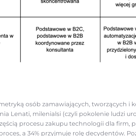
 metryką osób zamawiających, tworzących i k
 Lenati, milenialsi (czyli pokolenie ludzi ur
zęścią procesu zakupu technologii dla firm, 
proces, a 34% przyjmuje rolę decydentów. P