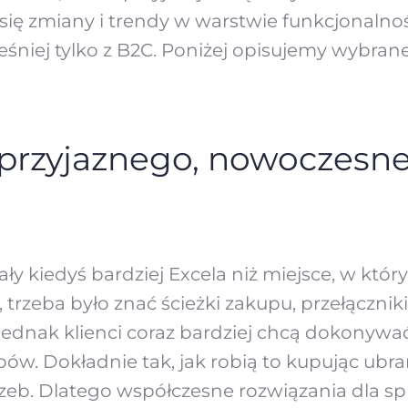
ię zmiany i trendy w warstwie funkcjonalnoś
niej tylko z B2C. Poniżej opisujemy wybrane 
przyjaznego, nowoczesn
y kiedyś bardziej Excela niż miejsce, w któ
 trzeba było znać ścieżki zakupu, przełączniki
ednak klienci coraz bardziej chcą dokonywać
. Dokładnie tak, jak robią to kupując ubran
eb. Dlatego współczesne rozwiązania dla sp