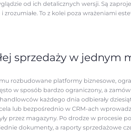
lądzie od ich detalicznych wersji. Są zapro
 i zrozumiałe. To z kolei poza wrażeniami est
łej sprzedaży w jednym 
temu rozbudowane platformy biznesowe, ogran
często w sposób bardzo ograniczony, a zamów
ły handlowców każdego dnia odbierały dziesiąt
xcela lub bezpośrednio w CRM-ach wprowadz
yły przez magazyny. Po drodze w procesie po
ednie dokumenty, a raporty sprzedażowe czę