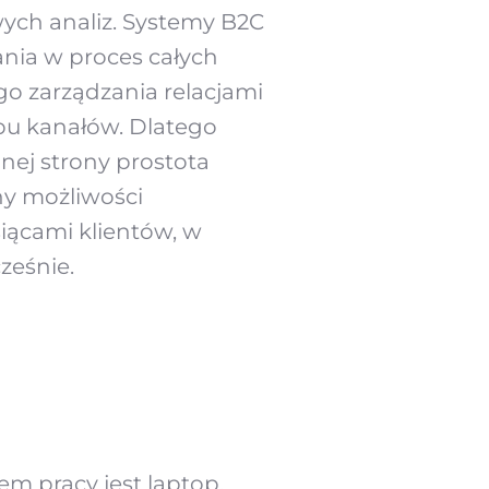
ch analiz. Systemy B2C
nia w proces całych
o zarządzania relacjami
obu kanałów. Dlatego
nej strony prostota
ny możliwości
siącami klientów, w
ześnie.
m pracy jest laptop,