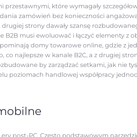
 przestawnymi, które wymagały szczegółowy
ładania zamówień bez konieczności angażowa
 drugiej strony dawały szansę rozbudowaneg
 że B2B musi ewoluować i łączyć elementy z 
ypominają domy towarowe online, gdzie z jed
 co najlepsze w kanale B2C, a z drugiej stro
ozbudowane by zarządzać setkami, jak nie ty
elu poziomach handlowej współpracy jednoc
mobilne
ery post-PC. Często podstawowym narzędzie