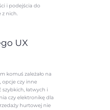
ci i podejścia do
z nich.
ego UX
rym komuś zależało na
, opcje czy inne
 szybkich, łatwych i
ia czy elektronikę dla
rzedaży hurtowej nie