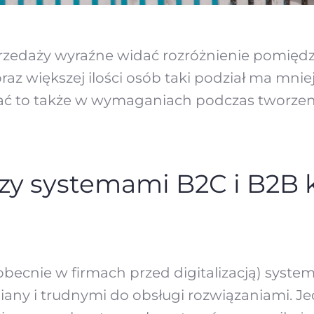
rzedaży wyraźne widać rozróżnienie pomiędz
raz większej ilości osób taki podział ma mnie
dać to także w wymaganiach podczas tworzen
zy systemami B2C i B2B k
becnie w firmach przed digitalizacją) systemy
any i trudnymi do obsługi rozwiązaniami. Je