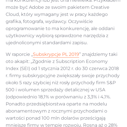
ma konkurencji lub jest ona niewielka. Przykładem
może być Adobe ze swoim pakietem Creative
Cloud, który wymagany jest w pracy każdego
grafika, fotografa, wydawcy. Oczywiście
oprogramowanie to ma konkurencję, ale oddani
użytkownicy wybiorą sprawdzone narzędzia z
ujednoliconymi standardami zapisu.
W raporcie „
Subskrypcje PL 2019
” znajdziemy taki
oto akapit: „Zgodnie z Subscription Economy
Index (SEI) od 1 stycznia 2012 r. do 30 czerwca 2018
r. firmy subskrypcyjne zwiększały swoje przychody
około 5 razy szybciej niż rosły przychody firm S&P
500 i wolumen sprzedaży detalicznej w USA
(odpowiednio 18,1% w porównaniu z 3,3% i 4,1%.
Ponadto przedsiębiorstwa oparte na modelu
abonamentowym z rocznymi przychodami o
wartości ponad 100 mln dolarów prześcigają
mniejsze firmy w tempie rozwoju. Rosną aż o 28%