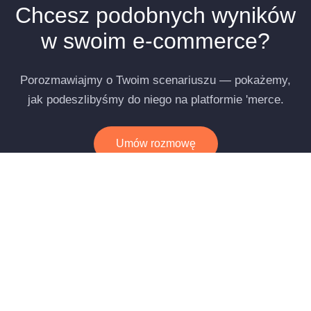
Chcesz podobnych wyników
w swoim e‑commerce?
Porozmawiajmy o Twoim scenariuszu — pokażemy,
jak podeszlibyśmy do niego na platformie 'merce.
Umów rozmowę
Zobacz, jak realizujemy takie projekty
Programy lojalnościowe →
Sprawdź pozostałe wdrożenia